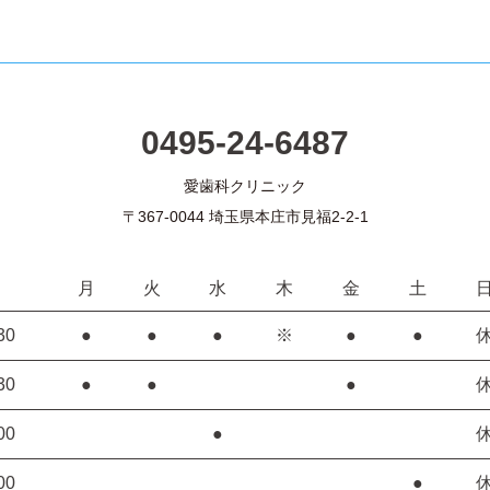
0495-24-6487
愛歯科クリニック
〒367-0044 埼玉県本庄市見福2-2-1
月
火
水
木
金
土
30
●
●
●
※
●
●
30
●
●
●
00
●
00
●