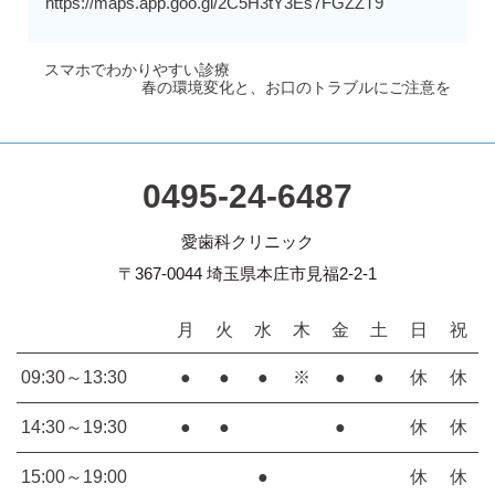
https://maps.app.goo.gl/2C5H3tY3Es7FGZZT9
スマホでわかりやすい診療
春の環境変化と、お口のトラブルにご注意を
0495-24-6487
愛歯科クリニック
〒367-0044 埼玉県本庄市見福2-2-1
月
火
水
木
金
土
日
祝
09:30～13:30
●
●
●
※
●
●
休
休
14:30～19:30
●
●
●
休
休
15:00～19:00
●
休
休