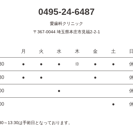
0495-24-6487
愛歯科クリニック
〒367-0044 埼玉県本庄市見福2-2-1
月
火
水
木
金
土
30
●
●
●
※
●
●
30
●
●
●
00
●
00
●
30～13:30は手術日となっております。