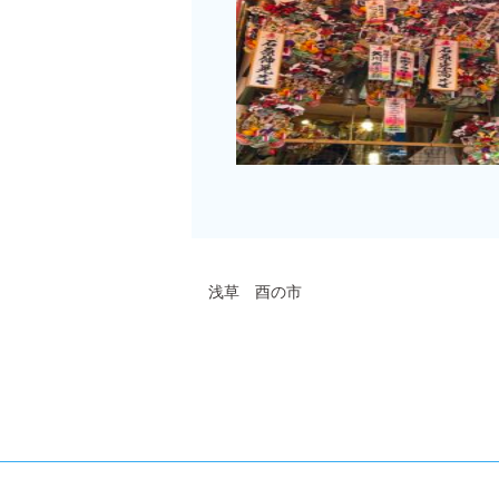
浅草 ⾣の市