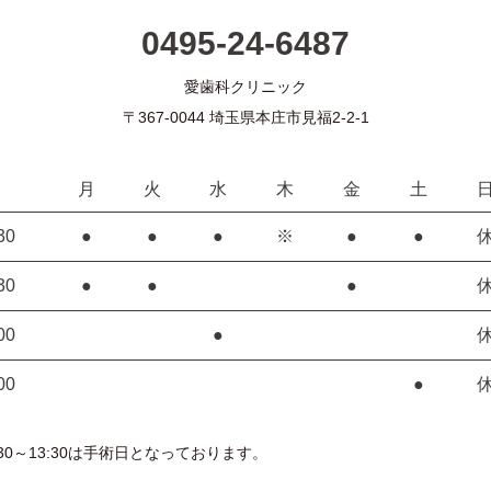
0495-24-6487
愛歯科クリニック
〒367-0044 埼玉県本庄市見福2-2-1
月
火
水
木
金
土
30
●
●
●
※
●
●
30
●
●
●
00
●
00
●
30～13:30は手術日となっております。